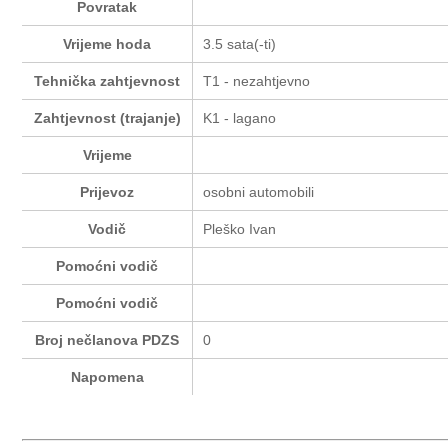
Povratak
Vrijeme hoda
3.5 sata(-ti)
Tehnička zahtjevnost
T1 - nezahtjevno
Zahtjevnost (trajanje)
K1 - lagano
Vrijeme
Prijevoz
osobni automobili
Vodič
Pleško Ivan
Pomoćni vodič
Pomoćni vodič
Broj nečlanova PDZS
0
Napomena